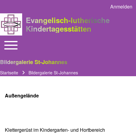
Anmelden
User acco
Evangelisch-lutherische
Kindertagesstätten
Toggle main menu
Main navigation
Bildergalerie St-Johannes
Startseite
Bildergalerie St-Johannes
Pfadnavigation
Außengelände
Klettergerüst im Kindergarten- und Hortbereich