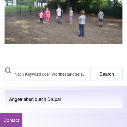
Search
Angetrieben durch
Drupal
Contact
Footer menu