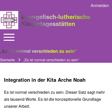
Anmelden
User acco
Evangelisch-lutherische
Kindertagesstätten
Toggle main menu
Main navigation
„Es ist normal verschieden zu sein“
Startseite
„Es ist normal verschieden zu sein“
Pfadnavigation
Integration in der Kita Arche Noah
Es ist normal verschieden zu sein. Dieser Satz sagt mehr
als tausend Worte. Es ist die konzeptionelle Grundlage
unserer Arbeit.